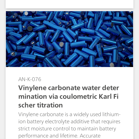
these spectroscopic markers with
electrochemical performance not only
clarifies OER (oxygen evolution reaction)
mechanisms but also guides the design of
Ni-based catalysts for related oxidation
reactions.
AN-K-076
Vinylene carbonate water deter
mination via coulometric Karl Fi
scher titration
Vinylene carbonate is a widely used lithium-
ion battery electrolyte additive that requires
strict moisture control to maintain battery
performance and lifetime. Accurate