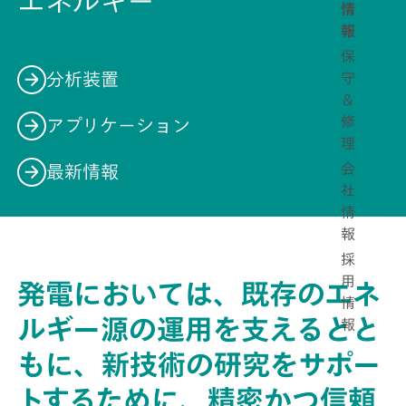
エネルギー
情
報
保
分析装置
守
＆
修
アプリケーション
理
会
最新情報
社
情
報
採
用
発電においては、既存のエネ
情
ルギー源の運用を支えるとと
報
もに、新技術の研究をサポー
トするために、精密かつ信頼