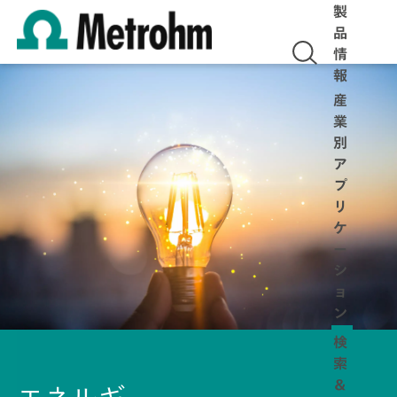
製
品
情
報
産
業
別
ア
プ
リ
ケ
ー
シ
ョ
ン
検
索
＆