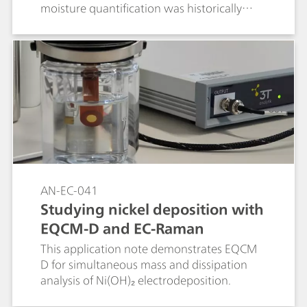
moisture quantification was historically
limited by side reactions, complicating the
analysis. The introduction of alcohol-free
coulometric Karl Fischer reagents now
enables precise, reproducible moisture
determination, facilitating more reliable
control of additive and electrolyte quality
during manufacturing.
AN-EC-041
Studying nickel deposition with
EQCM-D and EC-Raman
This application note demonstrates EQCM
D for simultaneous mass and dissipation
analysis of Ni(OH)₂ electrodeposition.