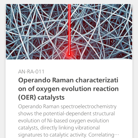
AN-RA-011
Operando Raman characterizati
on of oxygen evolution reaction
(OER) catalysts
Operando Raman spectroelectrochemistry
shows the potential-dependent structural
evolution of Ni-based oxygen evolution
catalysts, directly linking vibrational
signatures to catalytic activity. Correlating