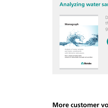
Analyzing water sa
D
t
g
More customer vo