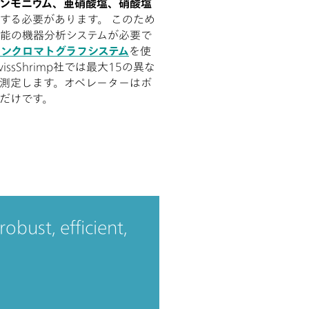
ンモニウム、亜硝酸塩、硝酸塩
する必要があります。 このため
能の機器分析システムが必要で
ンクロマトグラフシステム
を使
ssShrimp社では最大15の異な
測定します。オペレーターはボ
だけです。
obust, efficient,