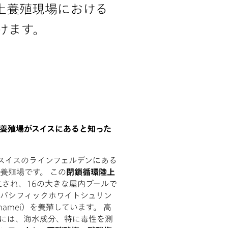
上養殖現場における
けます。
養殖場がスイスにあると知った
AGは、スイスのラインフェルデンにある
養殖場です。 この
閉鎖循環陸上
立され、16の大きな屋内プールで
パシフィックホワイトシュリン
vannamei）を養殖しています。 高
には、海水成分、特に毒性を測