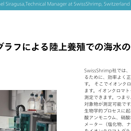
el Siragusa,
Technical Manager
at
SwissShrimp, Switzerland
グラフによる陸上養殖での海水の
SwissShrimp社
るために、効率よく正
す。 そこでイオンク
ます。イオンクロマト
測定できます。つまり
対象物が測定可能です。S
生物学的プロセスに起
酸アンモニウム、硝酸
メーター（塩化物、ナ