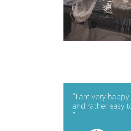
I am very happy 
and rather easy t