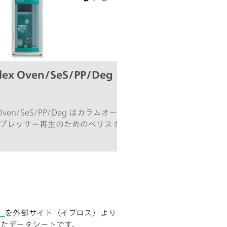
Flex Oven/SeS/PP/Deg
x Oven/SeS/PP/Deg はカラムオーブン、
プレッサー再生のためのペリスタリッ
置を備えたインテリジェントコンパクト
は任意の分離メソッドおよび検出メソッド
できます。典型的な使用領域:- 連続サプ
導度検出器による陰イオンの測定
」
を外部サイト（イプロス）より
たデータシートです。