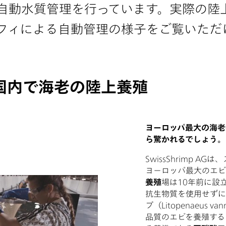
自動水質管理を行っています。実際の陸
フィによる自動管理の様子をご覧いただ
国内で海老の陸上養殖
ヨーロッパ最大の海老
ら驚かれるでしょう。
SwissShrimp 
ヨーロッパ最大のエビ
養殖
場は10年前に設
抗生物質を使用せずに
プ（Litopenaeus 
品質のエビを養殖する