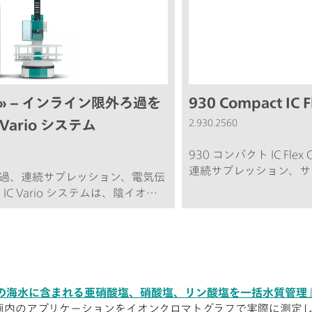
nCat» – インライン限外ろ過を
930 Compact IC 
C Vario システム
2.930.2560
930 コンパクト IC Fle
連続サプレッション、サ
外ろ過、連続サプレッション、電気伝
クポンプ、内蔵式脱気装
l IC Vario システムは、陰イオン
IC装置です。この装置
ることができます。典型的な使用領
によって使用することが
度から中程度まで汚染されたサン
レッションおよび電気伝
ロセス水および排水; 概略図
の海水に含まれる亜硝酸塩、硝酸塩、リン酸塩を一括水質管理
画内のアプリケーションをイオンクロマトグラフで実際に測定し