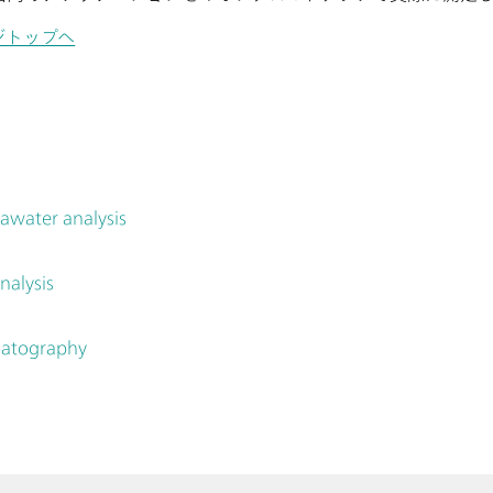
ジトップへ
eawater analysis
nalysis
matography