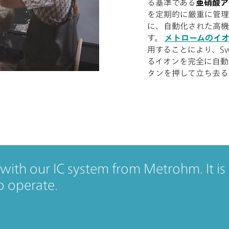
る基準である
亜硝酸ア
を定期的に厳重に管理
に、自動化された高機
す。
メトロームのイオ
用することにより、Swi
るイオンを完全に自動
タンを押して立ち去る
with our IC system from Metrohm. It is r
o operate.