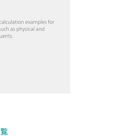
calculation examples for
such as physical and
uents.
閲覧