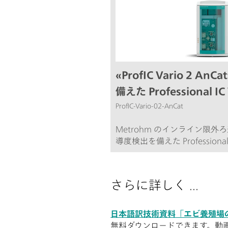
«ProfIC Vario 2 A
備えた Professional I
ProfIC-Vario-02-AnCat
Metrohm のインライン限
導度検出を備えた Professiona
と陽イオンを完全自動測定す
域:粒子、藻類または細菌で軽
プル; 飲料水および表流水; プ
さらに詳しく ...
日本語訳技術資料「エビ養殖場
無料ダウンロードできます。動