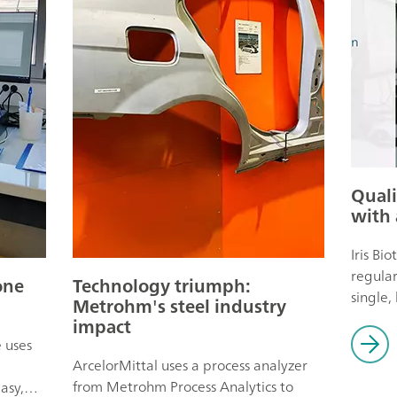
Quali
with 
Iris Bi
regular
one
Technology triumph:
single
Metrohm's steel industry
– MIRA 
impact
company
e uses
quality
ArcelorMittal uses a process analyzer
second
from Metrohm Process Analytics to
asy,