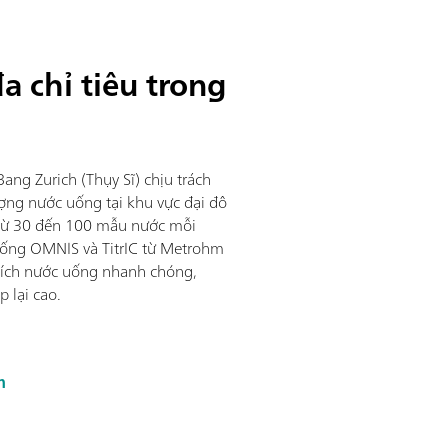
a chỉ tiêu trong
ang Zurich (Thụy Sĩ) chịu trách
ợng nước uống tại khu vực đại đô
h từ 30 đến 100 mẫu nước mỗi
hống OMNIS và TitrIC từ Metrohm
 tích nước uống nhanh chóng,
p lại cao.
m