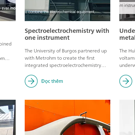
Spectroelectrochemistry with
Unde
one instrument
metal
mbined
The University of Burgos partnered up
The Hu
with Metrohm to create the first
voltam
rom
integrated spectroelectrochemistry
underw
ty
instrument on the market.
Đọc thêm