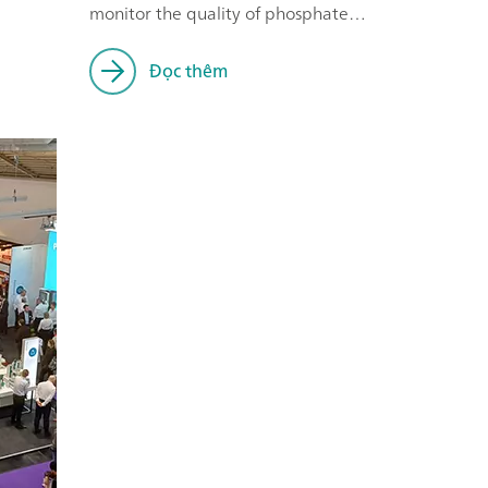
monitor the quality of phosphate
treatement and improve the efficiency
of the process overall.
Đọc thêm