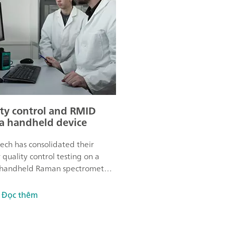
ty control and RMID
a handheld device
otech has consolidated their
 quality control testing on a
, handheld Raman spectrometer
P. This device allows the
 to identify and verify the
Đọc thêm
 of materials in just a few
s.