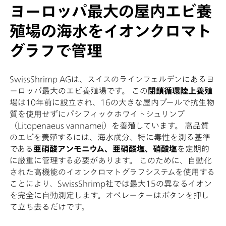
ヨーロッパ最大の屋内エビ養
殖場の海水をイオンクロマト
グラフで管理
SwissShrimp AGは、スイスのラインフェルデンにあるヨ
ーロッパ最大のエビ養殖場です。 この
閉鎖循環陸上養殖
場は10年前に設立され、16の大きな屋内プールで抗生物
質を使用せずにパシフィックホワイトシュリンプ
（Litopenaeus vannamei）を養殖しています。 高品質
のエビを養殖するには、海水成分、特に毒性を測る基準
である
亜硝酸アンモニウム、亜硝酸塩、硝酸塩
を定期的
に厳重に管理する必要があります。 このために、自動化
された高機能のイオンクロマトグラフシステムを使用する
ことにより、SwissShrimp社では最大15の異なるイオン
を完全に自動測定します。オペレーターはボタンを押し
て立ち去るだけです。