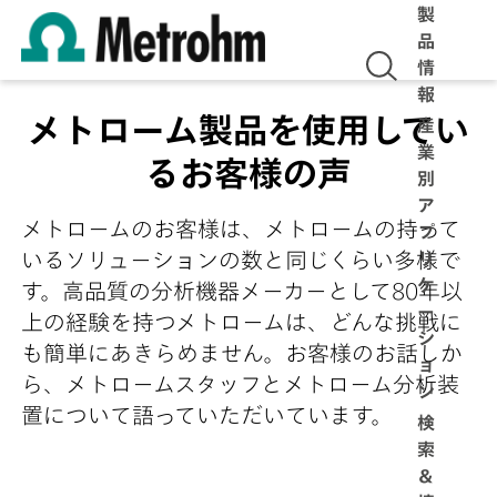
製
品
情
報
メトローム製品を使用してい
産
業
るお客様の声
別
ア
メトロームのお客様は、メトロームの持って
プ
いるソリューションの数と同じくらい多様で
リ
ケ
す。高品質の分析機器メーカーとして80年以
ー
上の経験を持つメトロームは、どんな挑戦に
シ
も簡単にあきらめません。お客様のお話しか
ョ
ら、メトロームスタッフとメトローム分析装
ン
置について語っていただいています。
検
索
＆