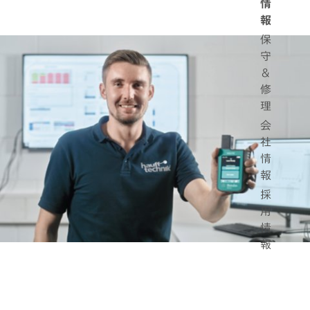
情
報
保
守
＆
修
理
会
社
情
報
採
用
情
報