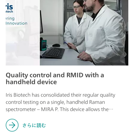
Quality control and RMID with a
handheld device
Iris Biotech has consolidated their regular quality
control testing on a single, handheld Raman
spectrometer – MIRA P. This device allows the
company to identify and verify the quality of materials
in just a few seconds.
さらに読む