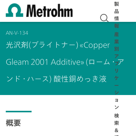
製
品
情
報
AN-V-134
産
業
光沢剤(ブライトナー) «Copper
別
ア
Gleam 2001 Additive» (ローム・ア
プ
リ
ンド・ハース) 酸性銅めっき液
ケ
ー
シ
ョ
ン
検
概要
索
＆