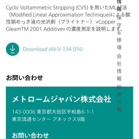
情
Cyclic Voltammetric Stripping (CVS) を用いたMLAT法
報
（Modified Linear Approximation Technique)による酸
保
性銅めっき液の光沢剤（ブライトナー） «Copper
守
GleamTM 2001 Additive» の濃度測定を説明します。
＆
修
理
Download AN-V-134 (EN)
会
社
情
お問い合わせ
報
採
用
メトロームジャパン株式会社
情
報
143-0006 東京都大田区平和島6-1-1
東京流通センター アネックス9階
お問い合わせ