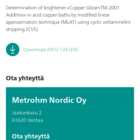
Determination of brightener «Copper GleamTM 2001
Additive» in acid copper baths by modified linear
approximation technique (MLAT) using cyclic voltammetric
stripping (CVS).
Download AN-V-134 (EN)
Ota yhteyttä
Metrohm Nordic Oy
Jaakonkatu 2
01620 Vantaa
Ota yhteyttä