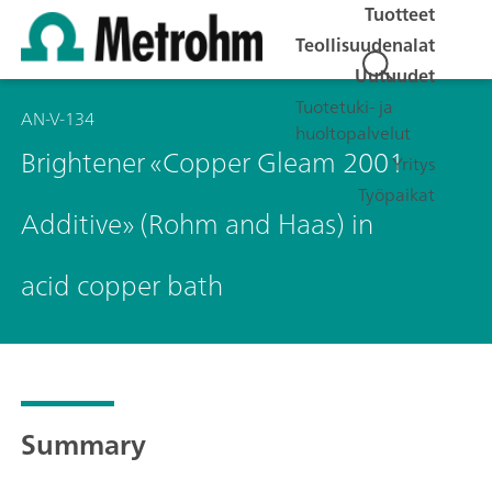
Tuotteet
Teollisuudenalat
Uutuudet
Tuotetuki- ja
AN-V-134
huoltopalvelut
Brightener «Copper Gleam 2001
Yritys
Työpaikat
Additive» (Rohm and Haas) in
acid copper bath
Summary