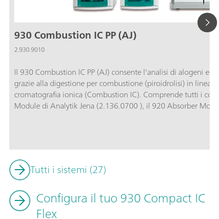
930 Combustion IC PP (AJ)
2.930.9010
Il 930 Combustion IC PP (AJ) consente l'analisi di alogeni e z
grazie alla digestione per combustione (piroidrolisi) in line
cromatografia ionica (Combustion IC). Comprende tutti i co
Module di Analytik Jena (2.136.0700 ), il 920 Absorber Modu
Oven/SeS/PP/Deg e il software MagIC Net. Il pacchetto 930
all'occorrenza, essere completato con un Autosampler per ca
5000). L'intera analisi, incluso il campionamento e la diges
automatizzata e viene comandata interamente dal MagIC Net
Tutti i sistemi (27)
Configura il tuo 930 Compact IC
Flex