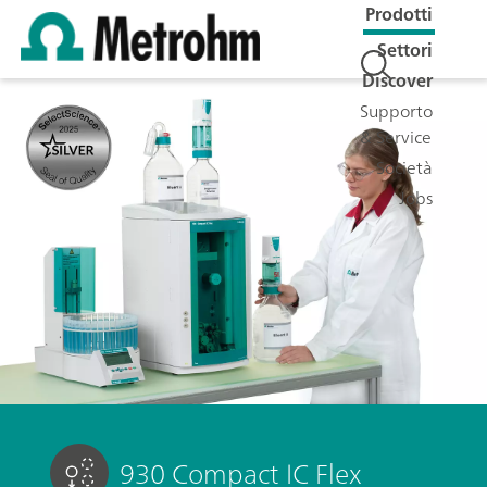
Prodotti
Settori
Discover
Supporto
& Service
Società
Jobs
930 Compact IC Flex