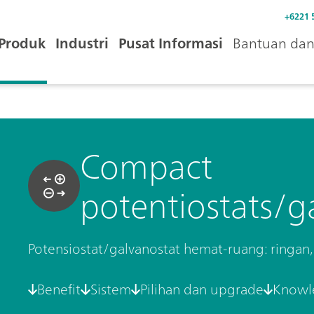
+6221 
Produk
Industri
Pusat Informasi
Bantuan dan 
Compact
potentiostats/g
Potensiostat/galvanostat hemat-ruang: ringan
Benefit
Sistem
Pilihan dan upgrade
Knowl