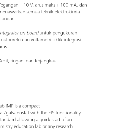
Tegangan + 10 V, arus maks + 100 mA, dan
menawarkan semua teknik elektrokimia
standar
Integrator on-board
untuk pengukuran
koulometri dan voltametri siklik integrasi
arus
Kecil, ringan, dan terjangkau
ab IMP is a compact
at/galvanostat with the EIS functionality
tandard allowing a quick start of an
mistry education lab or any research