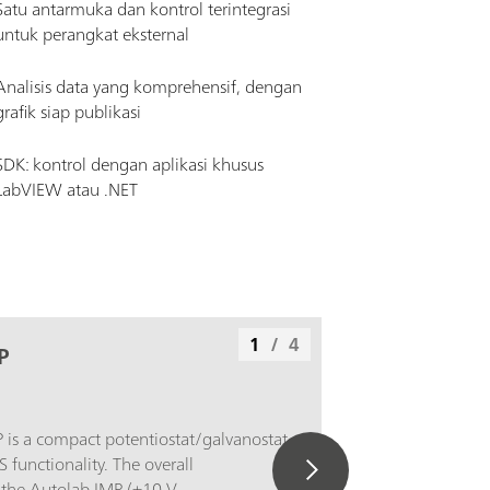
Satu antarmuka dan kontrol terintegrasi
untuk perangkat eksternal
Analisis data yang komprehensif, dengan
grafik siap publikasi
SDK: kontrol dengan aplikasi khusus
LabVIEW atau .NET
1
/
4
P
 is a compact potentiostat/galvanostat
 functionality. The overall
f the Autolab IMP (±10 V