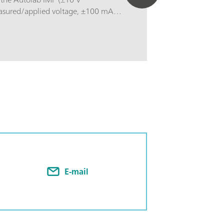
sured/applied voltage, ±100 mA
d current, 10 μHz to 1 MHz EIS
 and included analog integrator) make
rument for any educational lab, as well
any electrochemistry projects.Autolab
d by and delivered with the powerful
including a dedicated “EC
rocedures library, making the
 educational process even easier. The
al inputs/outputs are available to
accessories and external devices.
E-mail