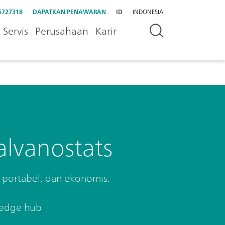
5727318
DAPATKAN PENAWARAN
ID
INDONESIA
Servis
Perusahaan
Karir
alvanostats
, portabel, dan ekonomis.
edge hub