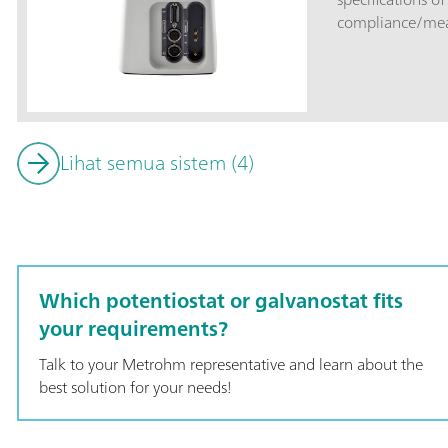
compliance/mea
measured/applie
frequency range
it the ideal inst
as for starting 
IMP is controlle
Lihat semua sistem (4)
NOVA software, 
Fundamentals” p
electrochemistry
Analog and digit
control Autolab 
Which potentiostat or galvanostat fits
your requirements?
Talk to your Metrohm representative and learn about the
best solution for your needs!