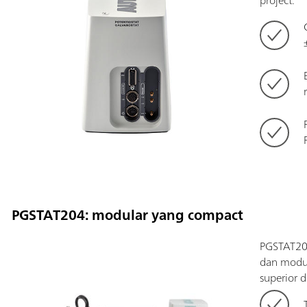
project.
PGSTAT204: modular yang compact
PGSTAT204
dan modul
superior 