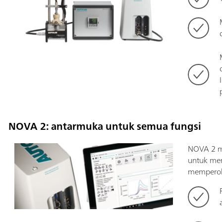
NOVA 2: antarmuka untuk semua fungsi
NOVA 2 m
untuk men
memperole