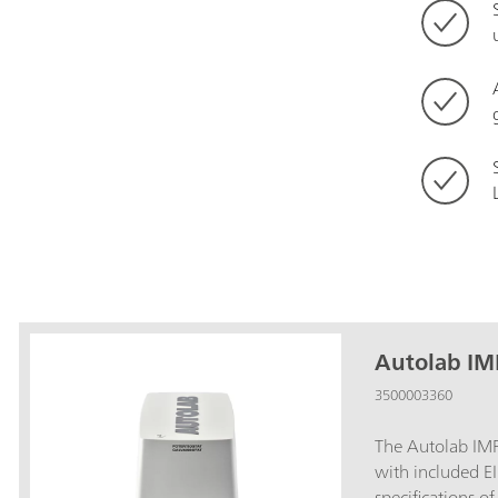
Autolab IM
3500003360
The Autolab IMP
with included EIS
specifications o