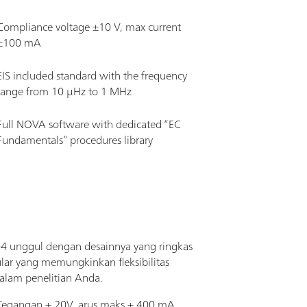
Compliance voltage ±10 V, max current
±100 mA
EIS included standard with the frequency
range from 10 μHz to 1 MHz
Full NOVA software with dedicated “EC
Fundamentals” procedures library
 unggul dengan desainnya yang ringkas
ar yang memungkinkan fleksibilitas
dalam penelitian Anda.
Tegangan + 20V, arus maks + 400 mA