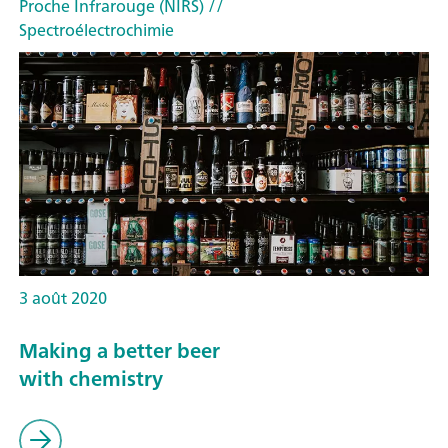
Proche Infrarouge (NIRS)
//
Spectroélectrochimie
3 août 2020
Making a better beer
with chemistry