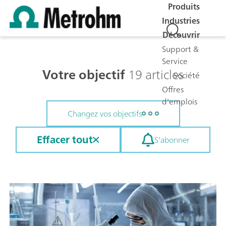
Produits
Industries
Découvrir
Support &
Service
Votre objectif
19 articles
Société
Offres
d'emplois
Changez vos objectifs
Effacer tout
S'abonner