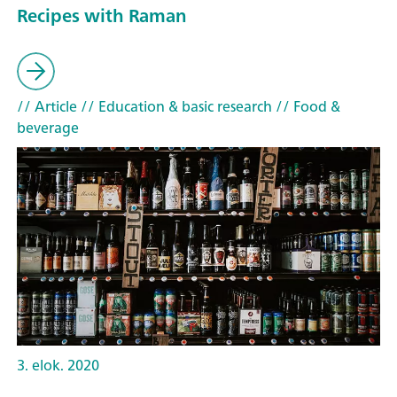
Recipes with Raman
// Article
// Education & basic research
// Food &
beverage
3. elok. 2020