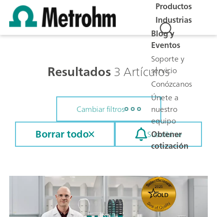
Productos
Industrias
Blog y
Eventos
Soporte y
Resultados
3 Artículos
servicio
Conózcanos
Únete a
nuestro
Cambiar filtros
equipo
Borrar todo
Obtener
Suscribirse
cotización