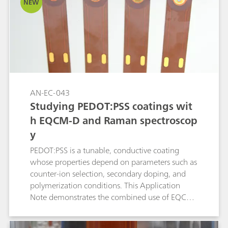
NEW
AN-EC-043
Studying PEDOT:PSS coatings wit
h EQCM-D and Raman spectroscop
y
PEDOT:PSS is a tunable, conductive coating
whose properties depend on parameters such as
counter-ion selection, secondary doping, and
polymerization conditions. This Application
Note demonstrates the combined use of EQCM-
D, Raman spectroscopy, and electrochemical
methods to monitor film growth, correlating