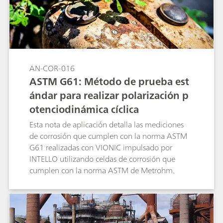
AN-COR-016
ASTM G61: Método de prueba est
ándar para realizar polarización p
otenciodinámica cíclica
Esta nota de aplicación detalla las mediciones
de corrosión que cumplen con la norma ASTM
G61 realizadas con VIONIC impulsado por
INTELLO utilizando celdas de corrosión que
cumplen con la norma ASTM de Metrohm.