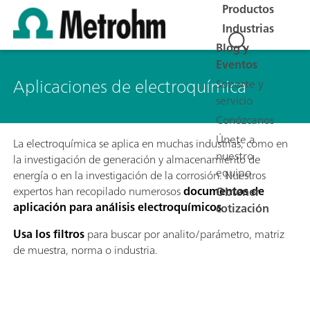
Productos
Industrias
Blog y
Eventos
Aplicaciones de electroquímica
Soporte y
servicio
Conózcanos
Únete a
La electroquímica se aplica en muchas industrias, como en
nuestro
la investigación de generación y almacenamiento de
equipo
energía o en la investigación de la corrosión. Nuestros
expertos han recopilado numerosos
documentos de
Obtener
aplicación para análisis electroquímicos
.
cotización
Usa los filtros
para buscar por analito/parámetro, matriz
de muestra, norma o industria.