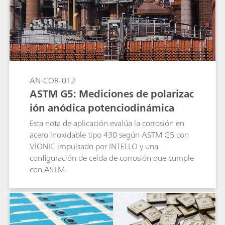
AN-COR-012
ASTM G5: Mediciones de polarizac
ión anódica potenciodinámica
Esta nota de aplicación evalúa la corrosión en
acero inoxidable tipo 430 según ASTM G5 con
VIONIC impulsado por INTELLO y una
configuración de celda de corrosión que cumple
con ASTM.