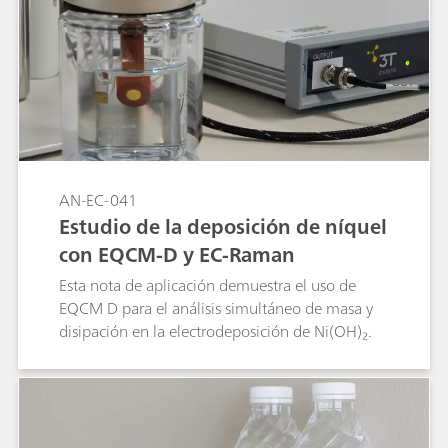
demostrado que el PEG retrasa la deposición y
promueve superficies más lisas. Esta nota de
aplicación demuestra que la técnica EQCM-D,
integrada con métodos electroquímicos,
proporciona información detallada sobre la
deposición de Zn y los efectos de los aditivos, lo
que permite optimizar el proceso para mejorar
el rendimiento del recubrimiento.
AN-EC-041
Estudio de la deposición de níquel
con EQCM-D y EC-Raman
Esta nota de aplicación demuestra el uso de
EQCM D para el análisis simultáneo de masa y
disipación en la electrodeposición de Ni(OH)₂.