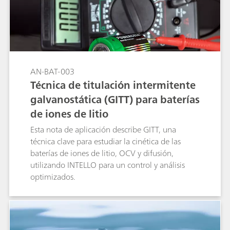
AN-BAT-003
Técnica de titulación intermitente
galvanostática (GITT) para baterías
de iones de litio
Esta nota de aplicación describe GITT, una
técnica clave para estudiar la cinética de las
baterías de iones de litio, OCV y difusión,
utilizando INTELLO para un control y análisis
optimizados.