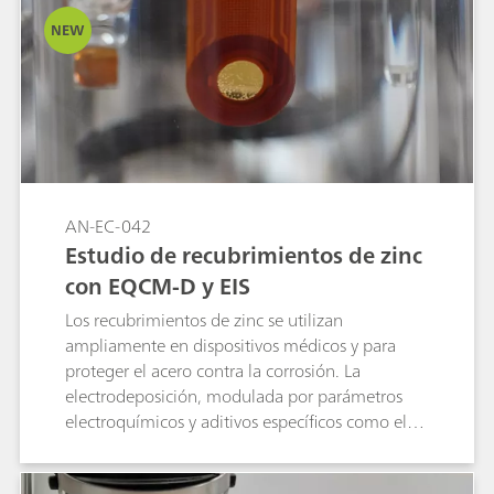
frequency and dissipation changes across
NEW
harmonics with in situ spectroscopic and
electrochemical signals. The introduced probe-
based EQCM-D platform enables simultaneous
Raman acquisition, providing a powerful tool to
design and optimize PEDOT:PSS coatings.
AN-EC-042
Estudio de recubrimientos de zinc
con EQCM-D y EIS
Los recubrimientos de zinc se utilizan
ampliamente en dispositivos médicos y para
proteger el acero contra la corrosión. La
electrodeposición, modulada por parámetros
electroquímicos y aditivos específicos como el
polietilenglicol (PEG), permite controlar la
morfología del recubrimiento, y se ha