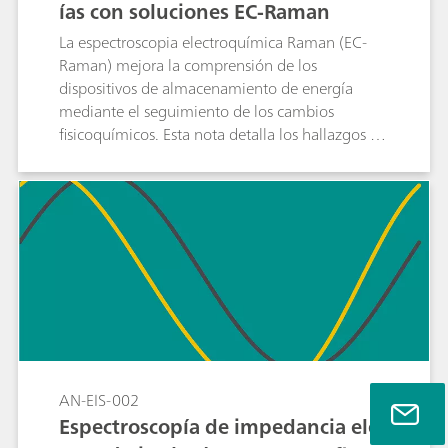
ías con soluciones EC-Raman
La espectroscopia electroquímica Raman (EC-
Raman) mejora la comprensión de los
dispositivos de almacenamiento de energía
mediante el seguimiento de los cambios
fisicoquímicos. Esta nota detalla los hallazgos de
EC-Raman durante simulaciones de carga y
descarga de baterías de hidruro metálico de
níquel (NiMH).
AN-EIS-002
Espectroscopía de impedancia elec