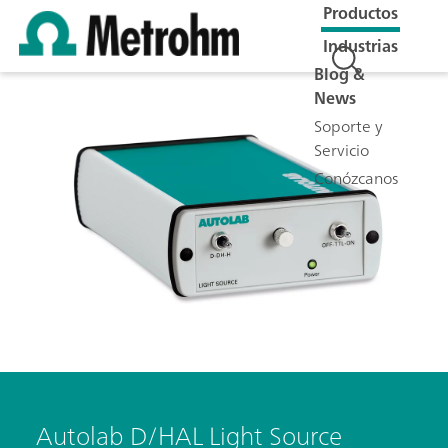
Productos
Industrias
Blog &
News
Soporte y
Servicio
Conózcanos
Autolab D/HAL Light Source