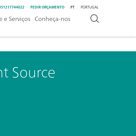
351217744022
PEDIR ORÇAMENTO
PT
PORTUGAL
e e Serviços
Conheça-nos
ht Source