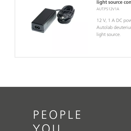
light source co
AUT.PS12V1A
12 V, 1 A DC pow
Autolab deuteri
light source.
PEOPLE
YOU