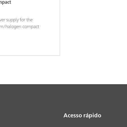
mpact
er supply for the
um/halogen compact
Acesso rápido