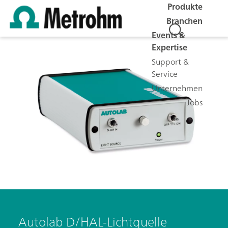
Produkte
Branchen
Events &
Expertise
Support &
Service
Unternehmen
Jobs
Autolab D/HAL-Lichtquelle