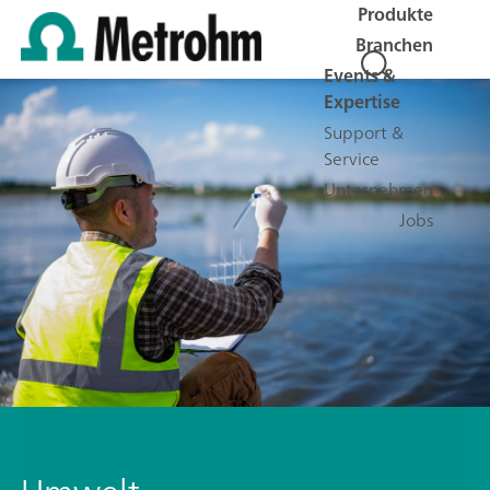
Produkte
Branchen
Events &
Expertise
Support &
Service
Unternehmen
Jobs