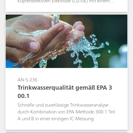
kupferselektiven Elektrode (Cu-ISE) mit einem
langlebigen Epoxid-Schaft und einer
Kristallmembran. Da die Elektrode gegenüber
Komplexbildnern unempfindlich ist, muss vor
der Analyse ein vorgeformter Cu–Metall-
Komplex in die Probe eingebracht werden. Das
Verfahren, das sowohl für die Direkt- als auch
für die Rücktitration geeignet ist, nutzt die
EDTA-Metall-Bildungskonstanten zur
Bestimmung der Äquivalenzpunkte und
ermöglicht die Quantifizierung in verschiedenen
Matrizen.
AN-S-236
Trinkwasserqualität gemäß EPA 3
00.1
Schnelle und zuverlässige Trinkwasseranalyse
durch Kombination von EPA‑Methode 300.1 Teil
A und B in einer einzigen IC‑Messung.