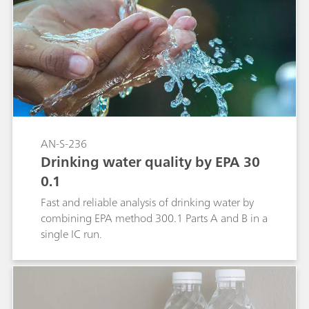
prior to analysis. The method, applicable to
direct or back-titration, exploits EDTA–metal
formation constants to define equivalence
points and enables quantification in several
different matrices.
AN-S-236
Drinking water quality by EPA 30
0.1
Fast and reliable analysis of drinking water by
combining EPA method 300.1 Parts A and B in a
single IC run.