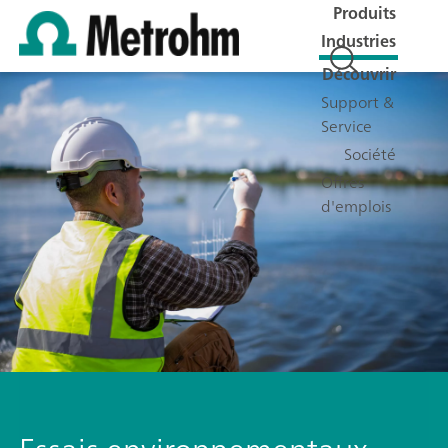
Produits
Industries
Découvrir
Support &
Service
Société
Offres
d'emplois