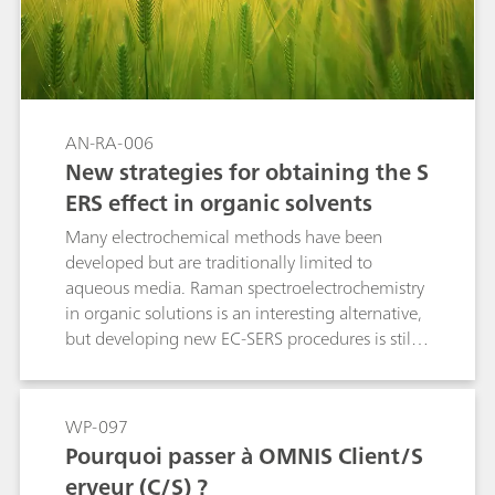
AN-RA-006
New strategies for obtaining the S
ERS effect in organic solvents
Many electrochemical methods have been
developed but are traditionally limited to
aqueous media. Raman spectroelectrochemistry
in organic solutions is an interesting alternative,
but developing new EC-SERS procedures is still
required. This Application Note demonstrates
that the electrochemical activation of gold and
silver electrodes enables the detection of dyes
WP-097
and pesticides in organic media.
Pourquoi passer à OMNIS Client/S
erveur (C/S) ?