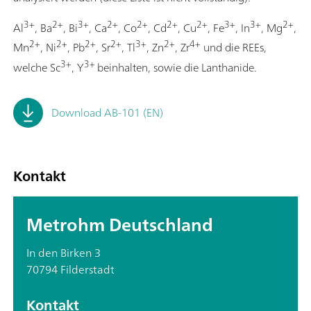
3+
2+
3+
2+
2+
2+
2+
3+
3+
2+
Al
, Ba
, Bi
, Ca
, Co
, Cd
, Cu
, Fe
, In
, Mg
,
2+
2+
2+
2+
3+
2+
4+
Mn
, Ni
, Pb
, Sr
, Tl
, Zn
, Zr
und die REEs,
3+
3+
welche Sc
, Y
beinhalten, sowie die Lanthanide.
Download AB-101 (EN)
Kontakt
Metrohm Deutschland
In den Birken 3
70794 Filderstadt
Kontakt