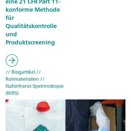
eine 21 CFR Part 11-
konforme Methode
für
Qualitätskontrolle
und
Produktscreening
// Blogartikel
//
Rohmaterialien
//
Nahinfrarot-Spektroskopie
(NIRS)