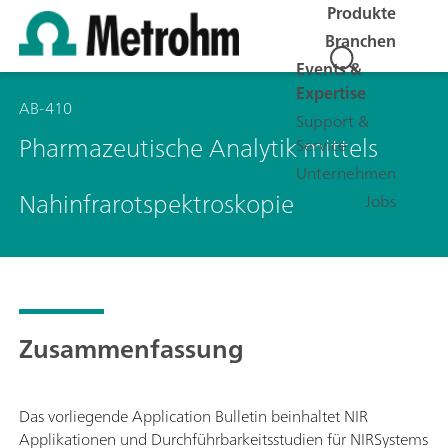
Produkte
Branchen
Events &
Expertise
AB-410
Support &
Pharmazeutische Analytik mittels
Service
Unternehmen
Nahinfrarotspektroskopie
Jobs
Zusammenfassung
Das vorliegende Application Bulletin beinhaltet NIR
Applikationen und Durchführbarkeitsstudien für NIRSystems