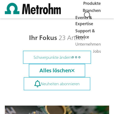
Produkte
Branchen
Events &
Expertise
Support &
Ihr Fokus
23 Artikel
Service
Unternehmen
Jobs
Schwerpunkte ändern
Alles löschen
Neuheiten abonnieren