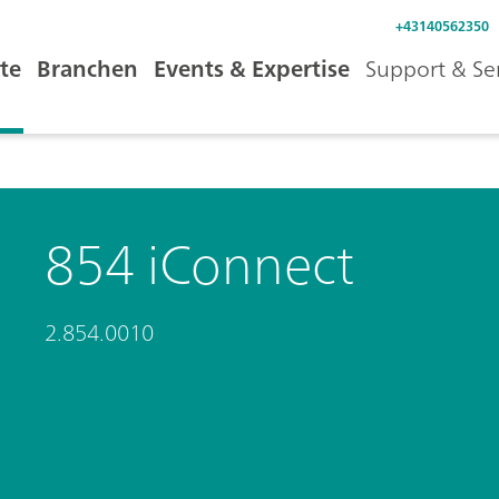
+43140562350
te
Branchen
Events & Expertise
Support & Se
854 iConnect
2.854.0010