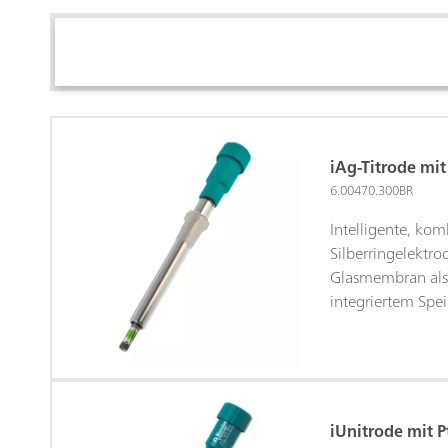
iAg-Titrode mi
6.00470.300BR
Intelligente, kom
Silberringelektro
Glasmembran als
integriertem Spei
Sensordaten.Der S
erhöhte Empfindl
Nachweisgrenze 
überzogen.Diese 
eignet sich für Fä
iUnitrode mit 
konstant bleibe