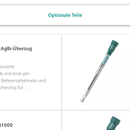
Optionale Teile
t AgBr-Überzug
binierte
de mit einer pH-
 Referenzelektrode und
cherchip für
ilberring ist für eine
ichkeit und bessere
mit Bromid (AgBr)
wartungsfreie Elektrode
llungstitrationen bei
Pt1000
ndem pH-Wert