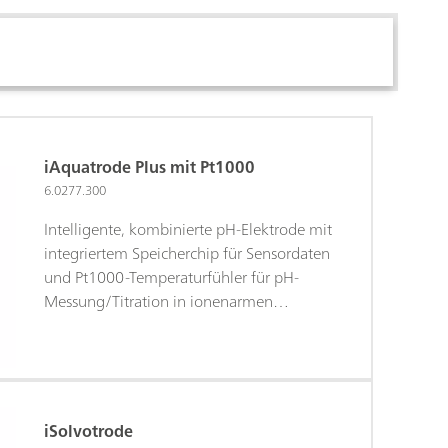
iAquatrode Plus mit Pt1000
6.0277.300
Intelligente, kombinierte pH-Elektrode mit
integriertem Speicherchip für Sensordaten
und Pt1000-Temperaturfühler für pH-
Messung/Titration in ionenarmen
wässrigen Medien (z.B. Trinkwasser,
Prozesswasser). Diese Elektrode zeigt in
diesen Proben eine ausgesprochen
schnelle Ansprechzeit. Das
Festschliffdiaphragma ist gegen
iSolvotrode
Verschmutzung unempfindlich. Bei