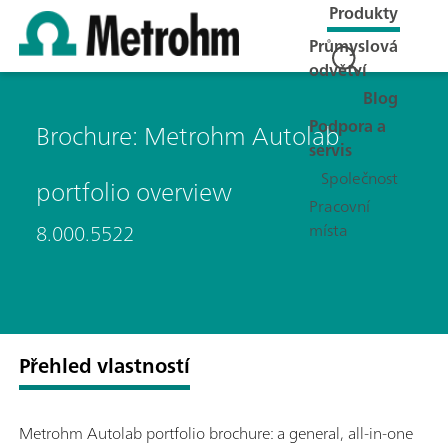
Produkty
Průmyslová
odvětví
Blog
Podpora a
Brochure: Metrohm Autolab
servis
Společnost
portfolio overview
Pracovní
místa
8.000.5522
Přehled vlastností
Metrohm Autolab portfolio brochure: a general, all-in-one