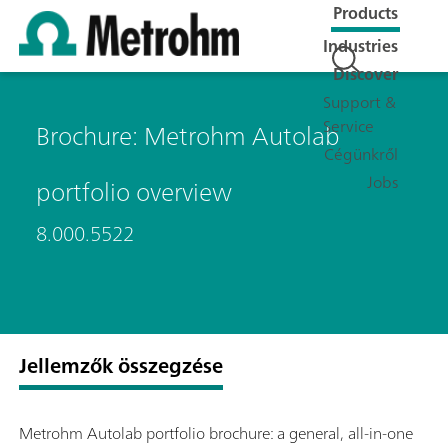
Products
Industries
Discover
Support &
Service
Brochure: Metrohm Autolab
Cégünkről
Jobs
portfolio overview
8.000.5522
Jellemzők összegzése
Metrohm Autolab portfolio brochure: a general, all-in-one