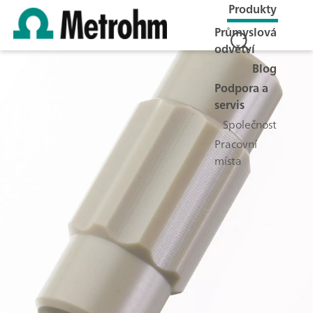
Produkty
Průmyslová
odvětví
Blog
Podpora a
servis
Společnost
Pracovní
místa