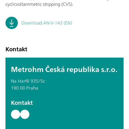
cyclicvoltammetric stripping (CVS).
Download AN-V-143 (EN)
Kontakt
Metrohm Česká republika s.r.o.
Na Harfě 935/5c
190 00 Praha
Kontakt