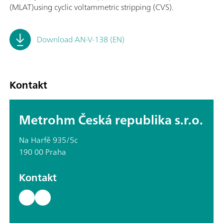
(MLAT)using cyclic voltammetric stripping (CVS).
Download AN-V-138 (EN)
Kontakt
Metrohm Česká republika s.r.o.
Na Harfě 935/5c
190 00 Praha
Kontakt