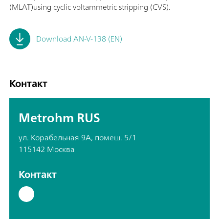
(MLAT)using cyclic voltammetric stripping (CVS).
Download AN-V-138 (EN)
Контакт
Metrohm RUS
ул. Корабельная 9А, помещ. 5/1
115142 Москва
Контакт