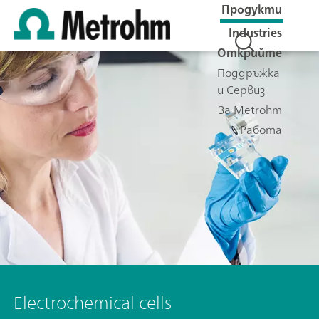
Продукти
Industries
Открийте
Поддръжка
и Сервиз
За Metrohm
Работа
Electrochemical cells