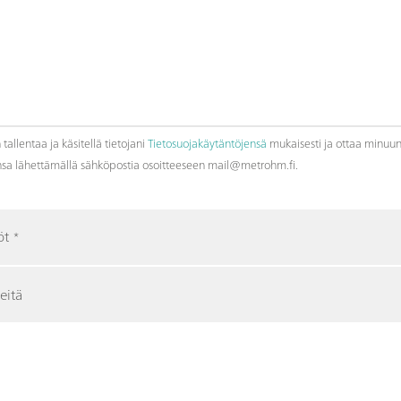
allentaa ja käsitellä tietojani
Tietosuojakäytäntöjensä
mukaisesti ja ottaa minuun 
nsa lähettämällä sähköpostia osoitteeseen mail@metrohm.fi.
öt
*
eitä