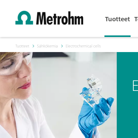
Tuotteet
T
Tuotteet
Sähkökemia
Electrochemical cells
E