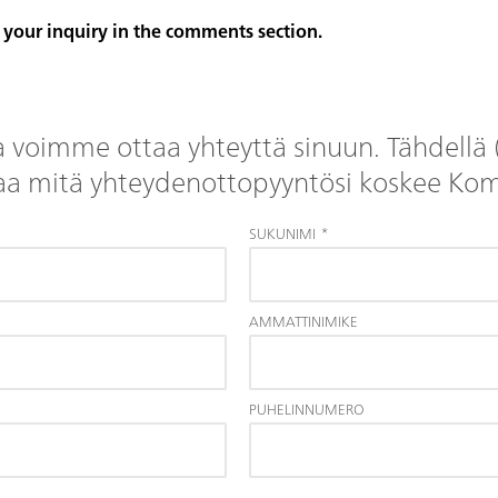
d your inquiry in the comments section.
a voimme ottaa yhteyttä sinuun. Tähdellä 
ntaa mitä yhteydenottopyyntösi koskee Ko
SUKUNIMI
*
AMMATTINIMIKE
PUHELINNUMERO