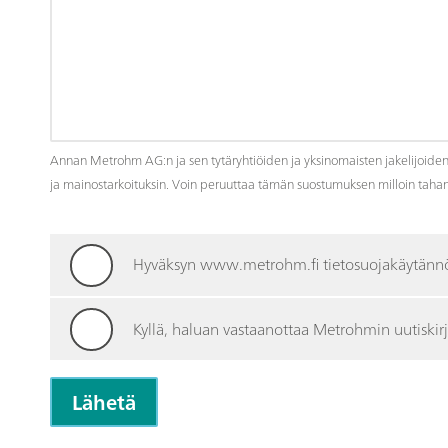
Annan Metrohm AG:n ja sen tytäryhtiöiden ja yksinomaisten jakelijoiden t
ja mainostarkoituksin. Voin peruuttaa tämän suostumuksen milloin taha
Hyväksyn www.metrohm.fi tietosuojakäytänn
Kyllä, haluan vastaanottaa Metrohmin uutiskirj