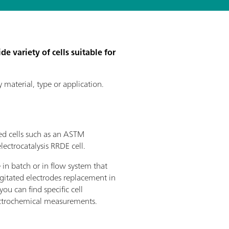
e variety of cells suitable for
y material, type or application.
sed cells such as an ASTM
lectrocatalysis RRDE cell.
in batch or in flow system that
igitated electrodes replacement in
you can find specific cell
ectrochemical measurements.