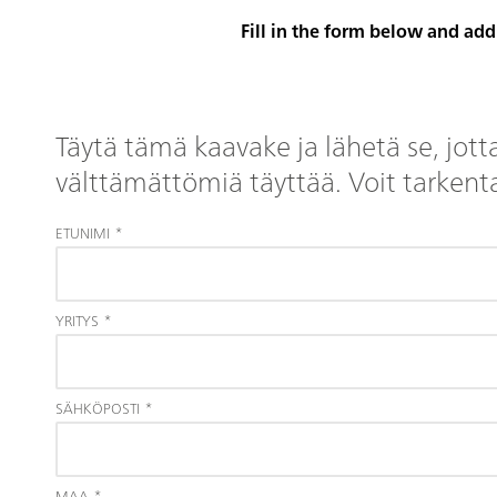
Fill in the form below and ad
Täytä tämä kaavake ja lähetä se, jott
välttämättömiä täyttää. Voit tarke
ETUNIMI
*
YRITYS
*
SÄHKÖPOSTI
*
MAA
*