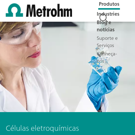
Produtos
Industries
Blog e
notícias
Suporte e
Serviços
Conheça-
nos
Células eletroquímicas