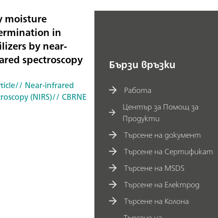
y moisture
ermination in
ilizers by near-
rared spectroscopy
Бързи връзки
ticle
// Near-infrared
Работа
troscopy (NIRS)
// CBRNE
Център за Помощ за
Продукти
Търсене на документ
Търсене на Сертификат
Търсене на MSDS
Търсене на Електрод
Търсене на Колона
Търсене на