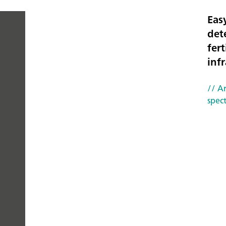
Eas
det
fert
PEOPLE
inf
YOU
// Ar
CAN
spec
TRUST