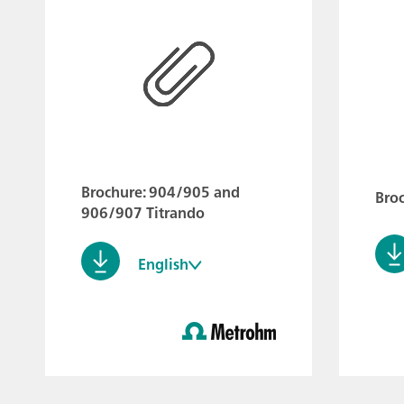
Brochure: 904/905 and
Bro
906/907 Titrando
English