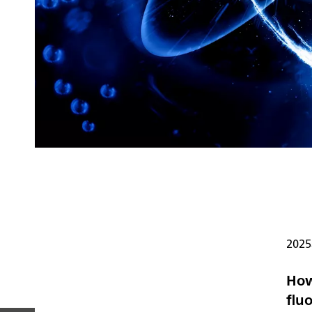
202
How
flu