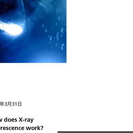
5年3月31日
 does X-ray
orescence work?