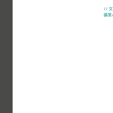
// 
礦業
PEOPLE
YOU
CAN
TRUST