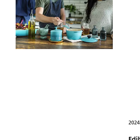
202
Edib