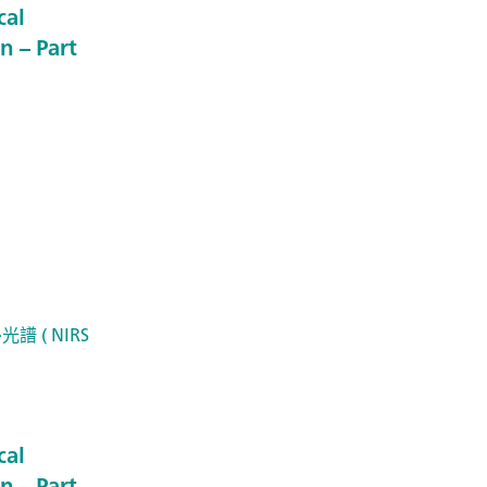
cal
n – Part
光譜 ( NIRS
cal
n – Part