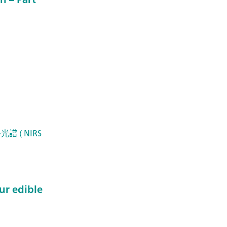
光譜 ( NIRS
ur edible