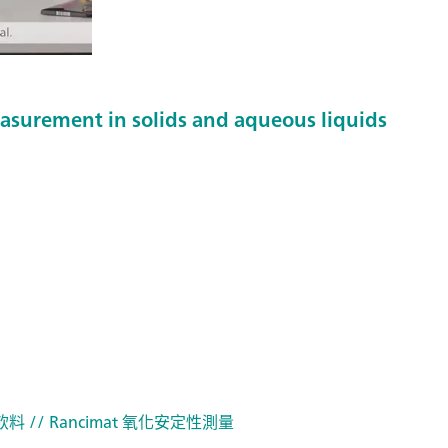
easurement in solids and aqueous liquids
 飲料
// Rancimat 氧化安定性測量