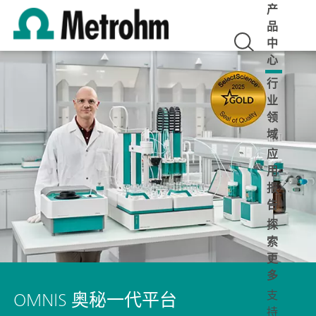
产
品
中
心
行
业
领
域
应
用
报
告
探
索
更
多
OMNIS 奥秘一代平台
支
持