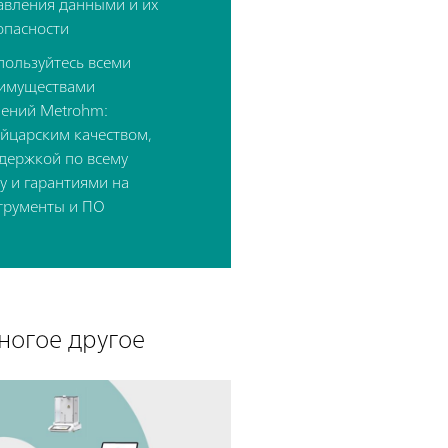
авления данными и их
опасности
пользуйтесь всеми
имуществами
ений Metrohm:
йцарским качеством,
держкой по всему
у и гарантиями на
трументы и ПО
многое другое