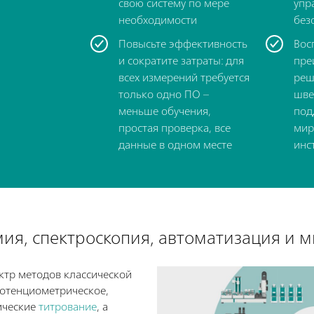
свою систему по мере
упр
необходимости
без
Повысьте эффективность
Вос
и сократите затраты: для
пре
всех измерений требуется
реш
только одно ПО –
шве
меньше обучения,
под
простая проверка, все
мир
данные в одном месте
инс
ия, спектроскопия, автоматизация и 
ктр методов классической
потенциометрическое,
ические
титрование
, а