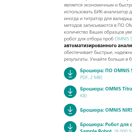
является экономичным и быст
использовать БИК-анализатор д
иногда и титратор для валидац
методов записываются в ПО OMN
количество Ваших образцов уве
робот для отбора проб
OMNIS S
автоматизированного анали
обеспечивает быстрые, надежн
результаты. Узнайте больше в 
Брошюра: ПО OMNIS 
PDF, 2 MB)
Брошюра: OMNIS Titra
KB)
Брошюра: OMNIS NIR
Брошюра: Робот для 
Sample Robot
(8.000.5