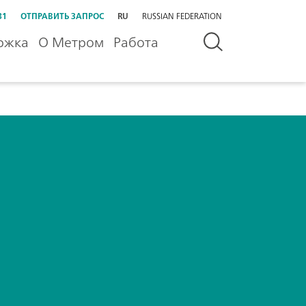
31
ОТПРАВИТЬ ЗАПРОС
RU
RUSSIAN FEDERATION
ржка
О Метром
Работа