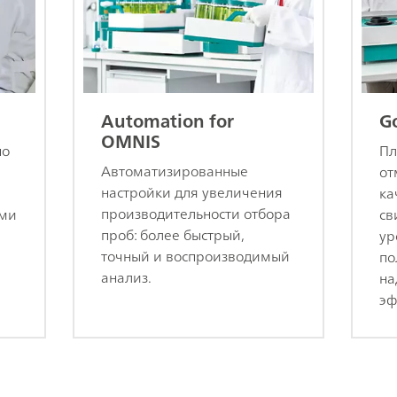
Automation for
Go
OMNIS
но
Пл
Автоматизированные
от
настройки для увеличения
ка
производительности отбора
ыми
св
проб: более быстрый,
ур
точный и воспроизводимый
по
анализ.
на
эф