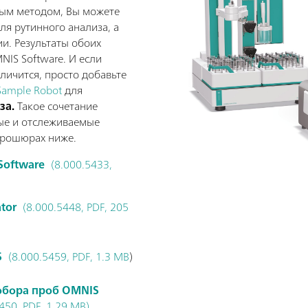
рым методом, Вы можете
ля рутинного анализа, а
ии. Результаты обоих
IS Software. И если
личится, просто добавьте
ample Robot
для
за.
Такое сочетание
ые и отслеживаемые
брошюрах ниже.
Software
(8.000.5433,
tor
(8.000.5448, PDF, 205
S
(8.000.5459, PDF, 1.3 MB
)
обора проб OMNIS
450, PDF, 1.29 MB)