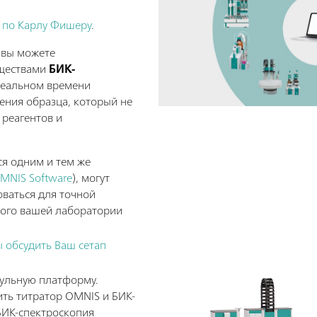
 по Карлу Фишеру
.
, вы можете
уществами
БИК-
 реальном времени
ения образца, который не
 реагентов и
я одним и тем же
MNIS Software
), могут
ваться для точной
мого вашей лаборатории
ы обсудить Ваш сетап
ульную платформу.
ть титратор OMNIS и БИК-
БИК-спектроскопия