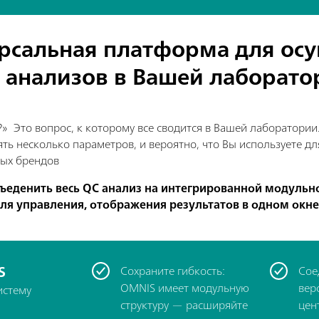
рсальная платформа для ос
 анализов в Вашей лаборат
» Это вопрос, к которому все сводится в Вашей лаборатории.
ть несколько параметров, и вероятно, что Вы используете дл
ных брендов
ъеденить весь QC анализ на интегрированной модульн
я управления, отображения результатов в одном окне
S
Сохраните гибкость:
Сое
OMNIS имеет модульную
вер
истему
структуру — расширяйте
цен