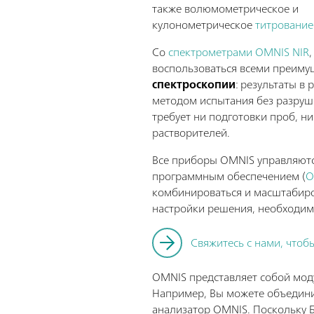
также волюмометрическое и
кулонометрическое
титрование
Со
спектрометрами
O
MNIS NIR
воспользоваться всеми преим
спектроскопии
: результаты в
методом испытания без разруш
требует ни подготовки проб, ни
растворителей.
Все приборы OMNIS управляютс
программным обеспечением (
O
комбинироваться и масштабиро
настройки решения, необходи
Свяжитесь с нами, чтоб
OMNIS представляет собой мод
Например, Вы можете объедини
анализатор OMNIS. Поскольку 