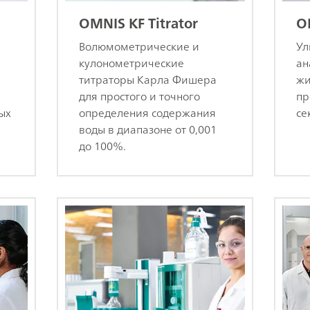
OMNIS KF Titrator
O
Волюмометрические и
Ул
кулонометрические
ан
титраторы Карла Фишера
жи
для простого и точного
пр
ых
определения содержания
се
воды в диапазоне от 0,001
до 100%.