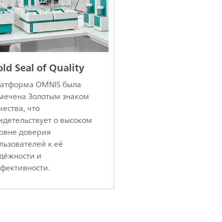
ld Seal of Quality
атформа OMNIS была
мечена Золотым знаком
чества, что
идетельствует о высоком
овне доверия
льзователей к её
дёжности и
фективности.