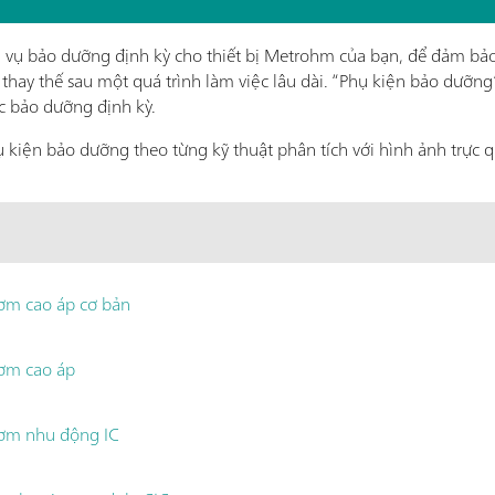
vụ bảo dưỡng định kỳ cho thiết bị Metrohm của bạn, để đảm bảo
thay thế sau một quá trình làm việc lâu dài. “Phụ kiện bảo dưỡng”
c bảo dưỡng định kỳ.
ụ kiện bảo dưỡng theo từng kỹ thuật phân tích với hình ảnh trực 
ơm cao áp cơ bản
ơm cao áp
ơm nhu động IC