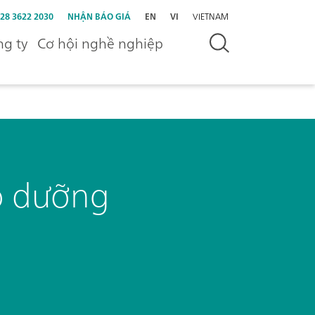
 28 3622 2030
NHẬN BÁO GIÁ
EN
VI
VIETNAM
g ty
Cơ hội nghề nghiệp
o dưỡng