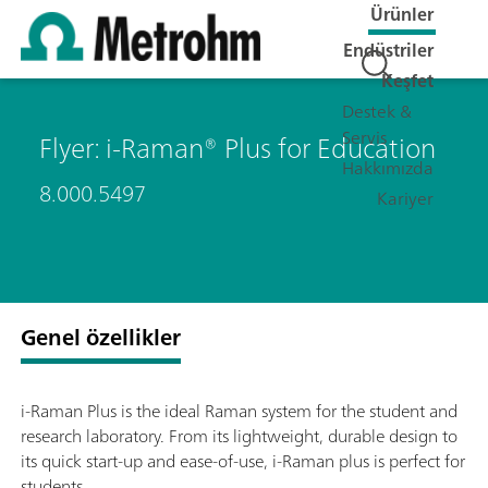
Ürünler
Endüstriler
Keşfet
Destek &
Servis
Flyer: i-Raman® Plus for Education
Hakkımızda
8.000.5497
Kariyer
Genel özellikler
i-Raman Plus is the ideal Raman system for the student and
research laboratory. From its lightweight, durable design to
its quick start-up and ease-of-use, i-Raman plus is perfect for
students.