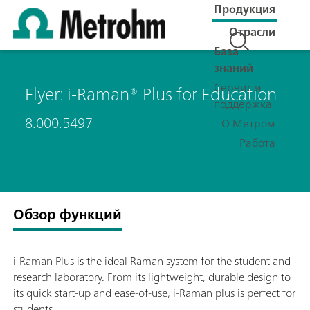
Продукция
Отрасли
База
знаний
Сервис и
Flyer: i-Raman® Plus for Education
поддержка
8.000.5497
О Метром
Работа
Обзор функций
i-Raman Plus is the ideal Raman system for the student and
research laboratory. From its lightweight, durable design to
its quick start-up and ease-of-use, i-Raman plus is perfect for
students.