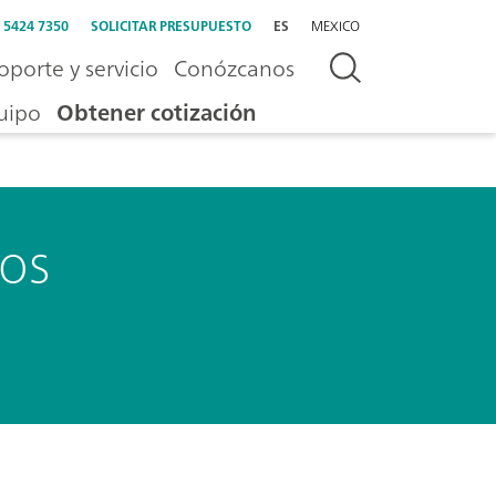
) 5424 7350
SOLICITAR PRESUPUESTO
ES
MEXICO
oporte y servicio
Conózcanos
uipo
Obtener cotización
vos