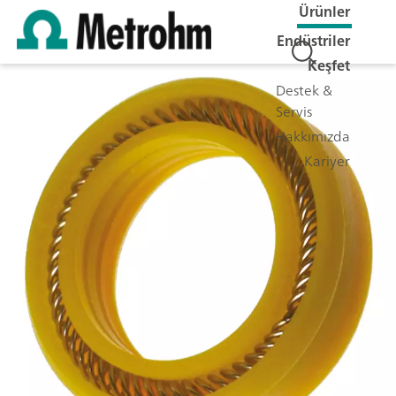
Ürünler
Endüstriler
Keşfet
Destek &
Servis
Hakkımızda
Kariyer