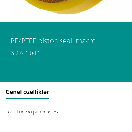
PE/PTFE piston seal, macro
6.2741.040
Genel özellikler
For all macro pump heads