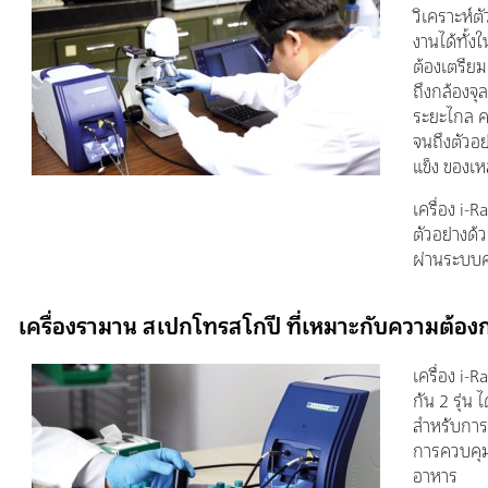
วิเคราะห์ต
งานได้ทั้ง
ต้องเตรียม
ถึงกล้องจุ
ระยะไกล คร
จนถึงตัวอย
แข็ง ของเ
เครื่อง i-
ตัวอย่างด
ผ่านระบบค
เครื่องรามาน สเปกโทรสโกปี ที่เหมาะกับความต้อ
เครื่อง i-R
กัน 2 รุ่น ไ
สำหรับการใ
การควบคุ
อาหาร