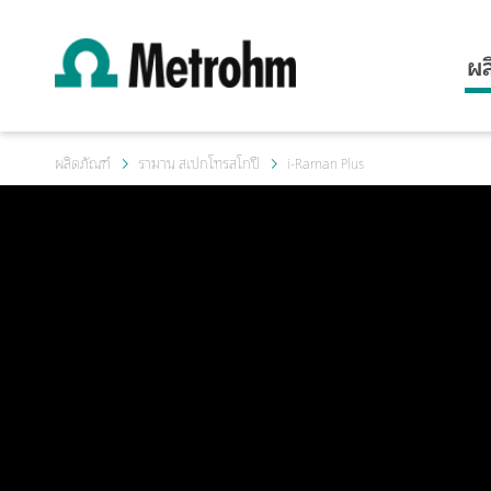
ผล
ผลิตภัณฑ์
รามาน สเปกโทรสโกปี
i-Raman Plus