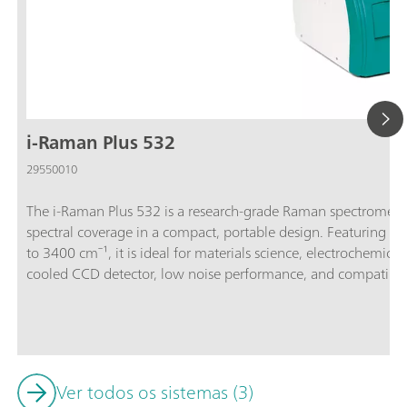
i-Raman Plus 532
29550010
The i-Raman Plus 532 is a research-grade Raman spectromete
spectral coverage in a compact, portable design. Featuring a
to 3400 cm⁻¹, it is ideal for materials science, electrochemic
cooled CCD detector, low noise performance, and compatibili
accessories ensure that the i-Raman Plus 532 delivers preci
signals. The system is supported by SpecSuite software for intuitive data collection, library matching, and
quantitative analysis.The i-Raman Plus 532 is the trusted cho
Raman spectroscopy for research, education, and quality contro
traditional benchtop system.Discover how the i-Raman Plus d
Ver todos os sistemas (3)
accessible package:Wide spectral coverage and high-resolutio