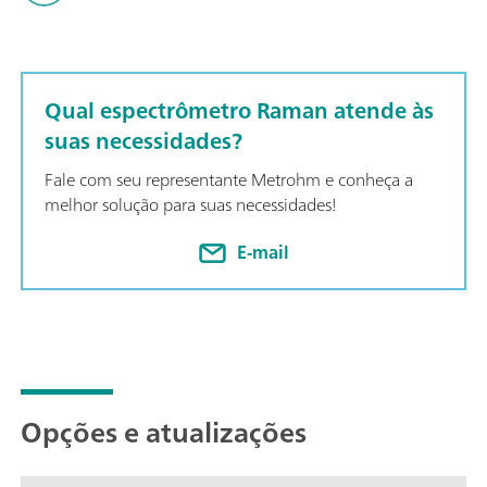
system’s small footprint, lightweight design, and low powe
analysis capabilities at any location.; The i-Raman Plus is equ
and can be used with a cuvette holder, a video microscope, a
holder.; The i-Raman Plus is supported by SpecSuite software 
Qual espectrômetro Raman atende às
to quantitative model building, identification with spectral libr
suas necessidades?
Fale com seu representante Metrohm e conheça a
melhor solução para suas necessidades!
E-mail
Opções e atualizações