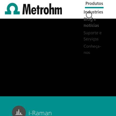
Produtos
Industries
Blog e
notícias
Suporte e
Serviços
Conheça-
nos
i-Raman