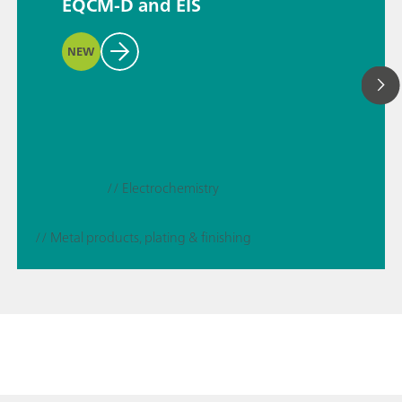
EQCM-D and EIS
NEW
// Electrochemistry
// Metal products, plating & finishing