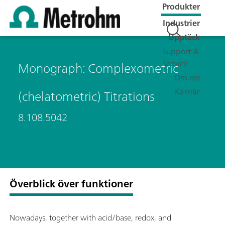
Produkter
Industrier
Upptäck
Support &
Service
Monograph: Complexometric
Om oss
Karriär
(chelatometric) Titrations
8.108.5042
Överblick över funktioner
Nowadays, together with acid/base, redox, and