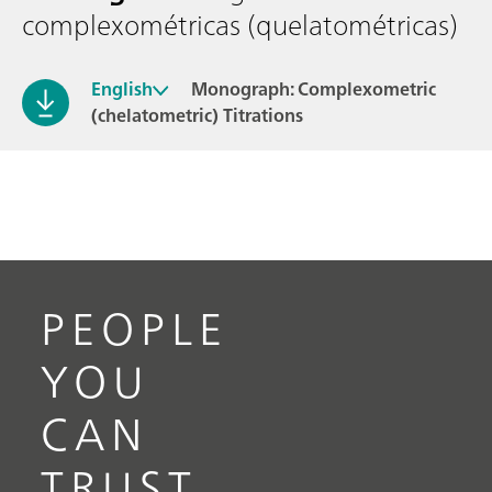
complexométricas (quelatométricas)
English
Monograph: Complexometric
(chelatometric) Titrations
PEOPLE
YOU
CAN
TRUST