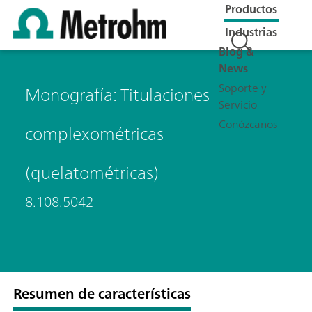
Productos
Industrias
Blog &
News
Soporte y
Monografía: Titulaciones
Servicio
Conózcanos
complexométricas
(quelatométricas)
8.108.5042
Resumen de características