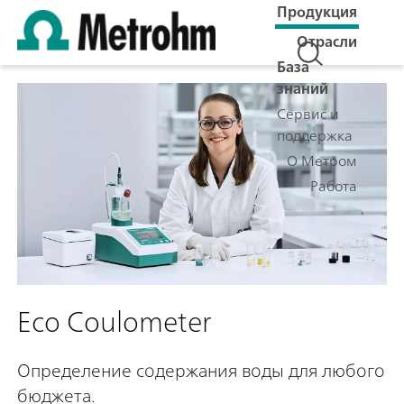
Продукция
Отрасли
База
знаний
Сервис и
поддержка
О Метром
Работа
Eco Coulometer
Определение содержания воды для любого
бюджета.