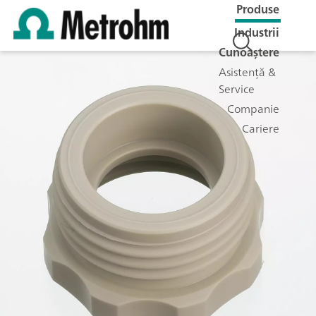
Produse
Industrii
Cunoaștere
Asistență &
Service
Companie
Cariere