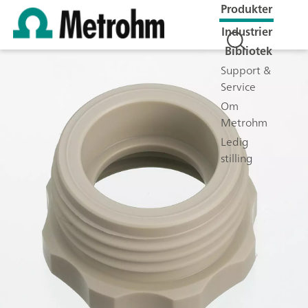
Produkter
Industrier
Bibliotek
Support &
Service
Om
Metrohm
Ledig
stilling